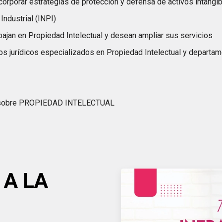
rporar estrategias de protección y defensa de activos intangibl
ndustrial (INPI)
ajan en Propiedad Intelectual y desean ampliar sus servicios
s jurídicos especializados en Propiedad Intelectual y departa
 sobre PROPIEDAD INTELECTUAL
 A LA