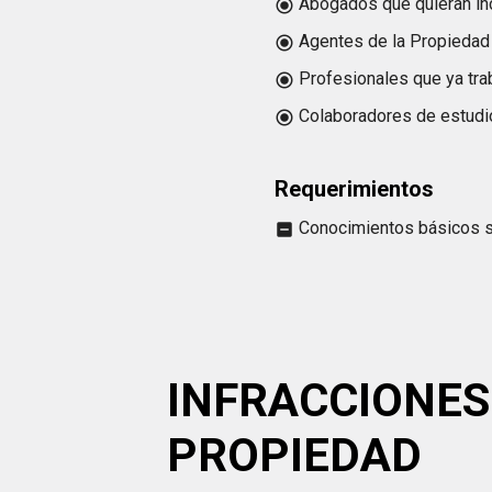
Abogados que quieran inco
radio_button_checked
Agentes de la Propiedad I
radio_button_checked
Profesionales que ya trab
radio_button_checked
Colaboradores de estudio
radio_button_checked
Requerimientos
Conocimientos básicos
indeterminate_check_box
INFRACCIONES
PROPIEDAD